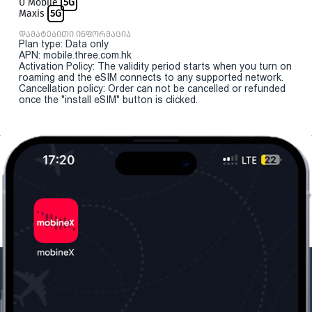
U Mobile
5G
Maxis
5G
დამატებითი ინფორმაცია
Plan type: Data only
APN: mobile.three.com.hk
Activation Policy: The validity period starts when you turn on
roaming and the eSIM connects to any supported network.
Cancellation policy: Order can not be cancelled or refunded
once the "install eSIM" button is clicked.
ჩვენი კომპანია
საჭირო ინფორმაცია