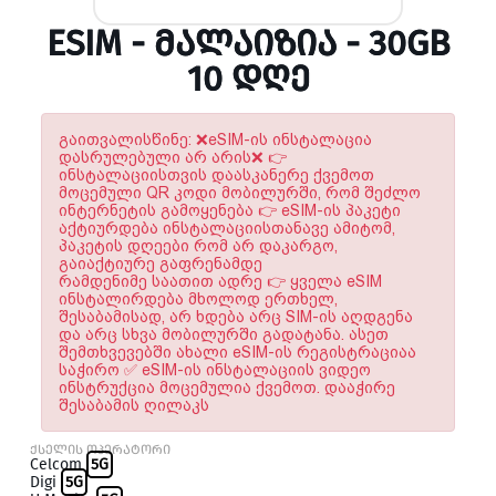
ESIM - ᲛᲐᲚᲐᲘᲖᲘᲐ - 30GB
10 ᲓᲦᲔ
გაითვალისწინე: ❌eSIM-ის ინსტალაცია
დასრულებული არ არის❌ 👉
ინსტალაციისთვის დაასკანერე ქვემოთ
მოცემული QR კოდი მობილურში, რომ შეძლო
ინტერნეტის გამოყენება 👉 eSIM-ის პაკეტი
აქტიურდება ინსტალაციისთანავე ამიტომ,
პაკეტის დღეები რომ არ დაკარგო,
გაიაქტიურე გაფრენამდე
რამდენიმე საათით ადრე 👉 ყველა eSIM
ინსტალირდება მხოლოდ ერთხელ,
შესაბამისად, არ ხდება არც SIM-ის აღდგენა
და არც სხვა მობილურში გადატანა. ასეთ
შემთხვევებში ახალი eSIM-ის რეგისტრაციაა
საჭირო ✅ eSIM-ის ინსტალაციის ვიდეო
ინსტრუქცია მოცემულია ქვემოთ. დააჭირე
შესაბამის ღილაკს
ქსელის ოპერატორი
Celcom
5G
Digi
5G