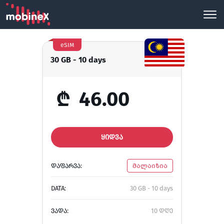
eSIM
30 GB - 10 days
₾
46.00
ᲧᲘᲓᲕᲐ
ᲓᲐᲤᲐᲠᲕᲐ:
მალაიზია
DATA:
30 GB - 10 days
ᲕᲐᲓᲐ:
10 დღე