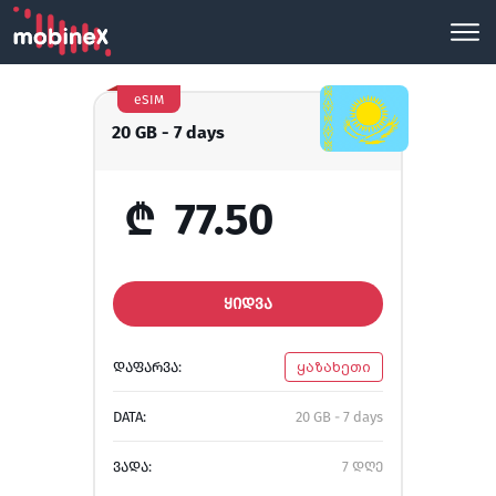
eSIM
20 GB - 7 days
₾
77.50
ᲧᲘᲓᲕᲐ
ᲓᲐᲤᲐᲠᲕᲐ:
ყაზახეთი
DATA:
20 GB - 7 days
ᲕᲐᲓᲐ:
7 დღე