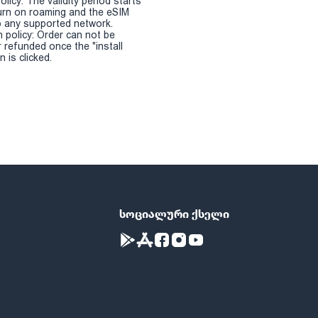
olicy: The validity period starts
urn on roaming and the eSIM
 any supported network.
n policy: Order can not be
r refunded once the "install
 is clicked.
სოციალური ქსელი