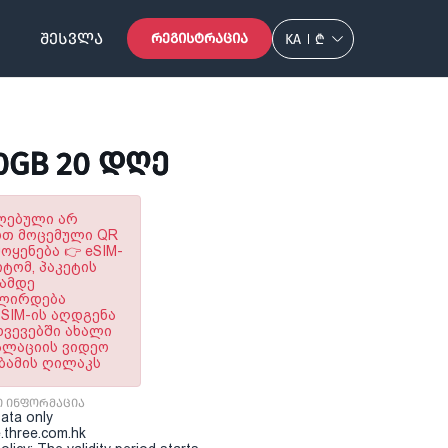
ᲨᲔᲡᲕᲚᲐ
ᲠᲔᲒᲘᲡᲢᲠᲐᲪᲘᲐ
KA
₾
20GB 20 ᲓᲦᲔ
ულებული არ
ოთ მოცემული QR
ყენება 👉 eSIM-
ტომ, პაკეტის
ნამდე
ალირდება
SIM-ის აღდგენა
ხვევებში ახალი
ტალაციის ვიდეო
აბამის ღილაკს
ი ინფორმაცია
Data only
.three.com.hk