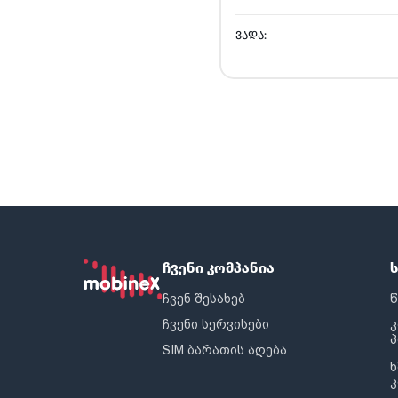
ᲕᲐᲓᲐ:
ჩვენი კომპანია
ჩვენ შესახებ
წ
ჩვენი სერვისები
SIM ბარათის აღება
ხ
კ