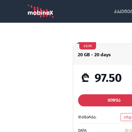
პაკეტე
eSIM
20 GB - 20 days
₾
97.50
ᲧᲘᲓᲕᲐ
ᲓᲐᲤᲐᲠᲕᲐ:
ინდ
DATA:
20 G