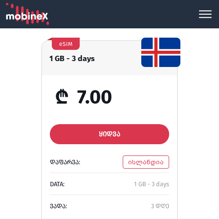
eSIM
1 GB - 3 days
₾
7.00
ᲧᲘᲓᲕᲐ
ᲓᲐᲤᲐᲠᲕᲐ:
ისლანდია
DATA:
1 GB - 3 days
ᲕᲐᲓᲐ:
3 დღე