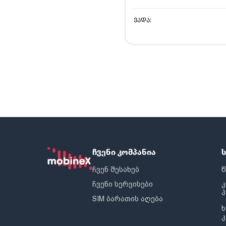
ᲕᲐᲓᲐ:
ჩვენი კომპანია
ჩვენ შესახებ
წ
ჩვენი სერვისები
SIM ბარათის აღება
ხ
კ