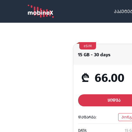
პაკეტე
eSIM
15 GB - 30 days
₾
66.00
ᲧᲘᲓᲕᲐ
ᲓᲐᲤᲐᲠᲕᲐ:
ჰონგ
DATA:
15 G