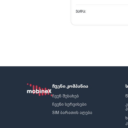
ᲕᲐᲓᲐ:
ჩვენი კომპანია
ჩვენ შესახებ
წ
ჩვენი სერვისები
SIM ბარათის აღება
ხ
კ