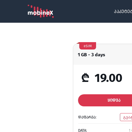
პაკეტე
eSIM
1 GB - 3 days
₾
19.00
ᲧᲘᲓᲕᲐ
ᲓᲐᲤᲐᲠᲕᲐ:
გვა
DATA:
1