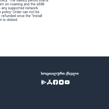
olicy: The validity period starts
urn on roaming and the eSIM
 any supported network.
n policy: Order can not be
r refunded once the "install
 is clicked.
სოციალური ქსელი