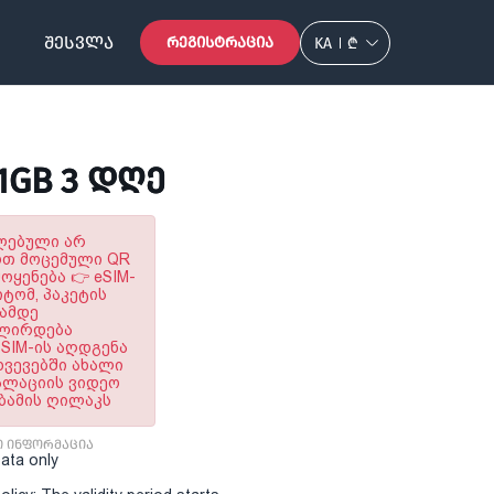
ᲨᲔᲡᲕᲚᲐ
ᲠᲔᲒᲘᲡᲢᲠᲐᲪᲘᲐ
KA
₾
1GB 3 ᲓᲦᲔ
ულებული არ
ოთ მოცემული QR
ყენება 👉 eSIM-
ტომ, პაკეტის
ნამდე
ალირდება
SIM-ის აღდგენა
ხვევებში ახალი
ტალაციის ვიდეო
აბამის ღილაკს
ი ინფორმაცია
Data only