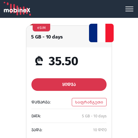
eSIM
5 GB - 10 days
₾
35.50
ᲧᲘᲓᲕᲐ
ᲓᲐᲤᲐᲠᲕᲐ:
საფრანგეთი
DATA:
5 GB - 10 days
ᲕᲐᲓᲐ:
10 დღე