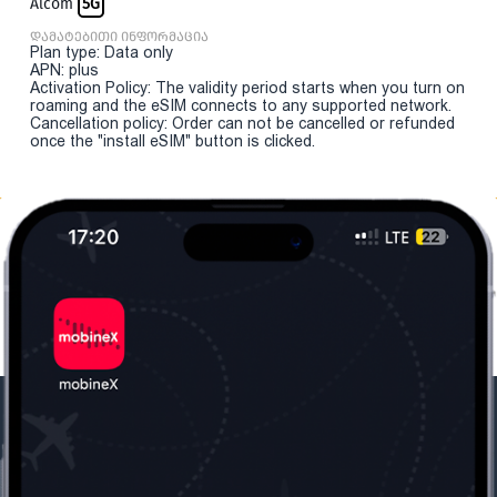
Ålcom
5G
დამატებითი ინფორმაცია
Plan type: Data only
APN: plus
Activation Policy: The validity period starts when you turn on
roaming and the eSIM connects to any supported network.
Cancellation policy: Order can not be cancelled or refunded
once the "install eSIM" button is clicked.
ჩვენი კომპანია
საჭირო ინფორმაცია