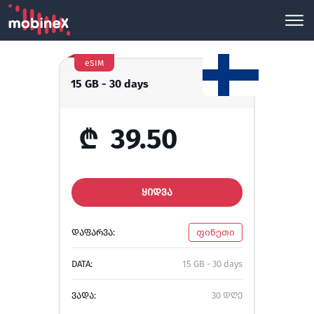
eSIM
15 GB - 30 days
₾
39.50
ᲧᲘᲓᲕᲐ
ᲓᲐᲤᲐᲠᲕᲐ:
ფინეთი
DATA:
15 GB - 30 days
ᲕᲐᲓᲐ:
30 დღე