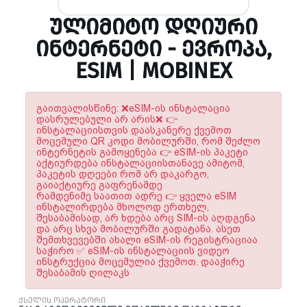
ᲣᲚᲘᲛᲘᲢᲝ ᲓᲦᲘᲣᲠᲘ
ᲘᲜᲢᲔᲠᲜᲔᲢᲘ - ᲔᲕᲠᲝᲞᲐ,
ESIM | MOBINEX
გაითვალისწინე: ❌eSIM-ის ინსტალაცია
დასრულებული არ არის❌ 👉
ინსტალაციისთვის დაასკანერე ქვემოთ
მოცემული QR კოდი მობილურში, რომ შეძლო
ინტერნეტის გამოყენება 👉 eSIM-ის პაკეტი
აქტიურდება ინსტალაციისთანავე ამიტომ,
პაკეტის დღეები რომ არ დაკარგო,
გაიაქტიურე გაფრენამდე
რამდენიმე საათით ადრე 👉 ყველა eSIM
ინსტალირდება მხოლოდ ერთხელ,
შესაბამისად, არ ხდება არც SIM-ის აღდგენა
და არც სხვა მობილურში გადატანა. ასეთ
შემთხვევებში ახალი eSIM-ის რეგისტრაციაა
საჭირო ✅ eSIM-ის ინსტალაციის ვიდეო
ინსტრუქცია მოცემულია ქვემოთ. დააჭირე
შესაბამის ღილაკს
ქსელის ოპერატორი