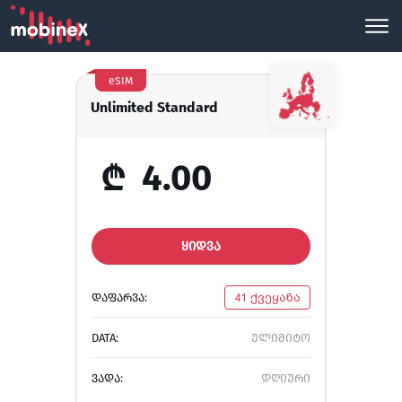
eSIM
Unlimited Standard
₾
4.00
ᲧᲘᲓᲕᲐ
ᲓᲐᲤᲐᲠᲕᲐ:
41 ქვეყანა
DATA:
ულიმიტო
ᲕᲐᲓᲐ:
დღიური