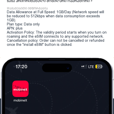
ნახე პრიორიტეტული მობილური ოპერატორი >
დამატებითი ინფორმაცია
Data Allowance at Full Speed: 1GB/Day (Network speed will
be reduced to 512kbps when data consumption exceeds
1GB).
Plan type: Data only
APN: plus
Activation Policy: The validity period starts when you turn on
roaming and the eSIM connects to any supported network.
Cancellation policy: Order can not be cancelled or refunded
once the "install eSIM" button is clicked.