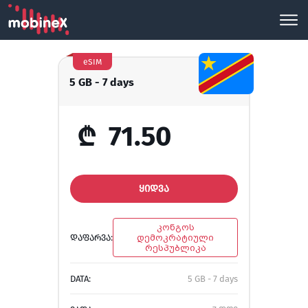
eSIM
5 GB - 7 days
₾
71.50
ᲧᲘᲓᲕᲐ
კონგოს
ᲓᲐᲤᲐᲠᲕᲐ:
დემოკრატიული
რესპუბლიკა
DATA:
5 GB - 7 days