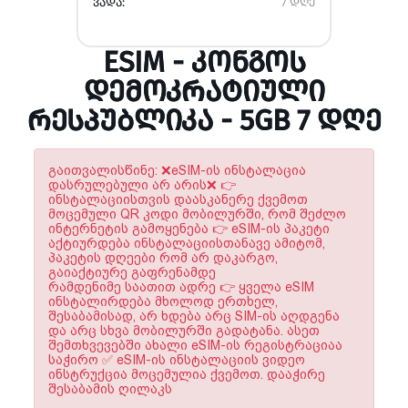
ᲕᲐᲓᲐ:
7 დღე
ESIM - ᲙᲝᲜᲒᲝᲡ
ᲓᲔᲛᲝᲙᲠᲐᲢᲘᲣᲚᲘ
ᲠᲔᲡᲞᲣᲑᲚᲘᲙᲐ - 5GB 7 ᲓᲦᲔ
გაითვალისწინე: ❌eSIM-ის ინსტალაცია
დასრულებული არ არის❌ 👉
ინსტალაციისთვის დაასკანერე ქვემოთ
მოცემული QR კოდი მობილურში, რომ შეძლო
ინტერნეტის გამოყენება 👉 eSIM-ის პაკეტი
აქტიურდება ინსტალაციისთანავე ამიტომ,
პაკეტის დღეები რომ არ დაკარგო,
გაიაქტიურე გაფრენამდე
რამდენიმე საათით ადრე 👉 ყველა eSIM
ინსტალირდება მხოლოდ ერთხელ,
შესაბამისად, არ ხდება არც SIM-ის აღდგენა
და არც სხვა მობილურში გადატანა. ასეთ
შემთხვევებში ახალი eSIM-ის რეგისტრაციაა
საჭირო ✅ eSIM-ის ინსტალაციის ვიდეო
ინსტრუქცია მოცემულია ქვემოთ. დააჭირე
შესაბამის ღილაკს