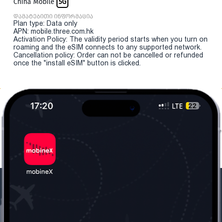
China Mobile
5G
დამატებითი ინფორმაცია
Plan type: Data only
APN: mobile.three.com.hk
Activation Policy: The validity period starts when you turn on
roaming and the eSIM connects to any supported network.
Cancellation policy: Order can not be cancelled or refunded
once the "install eSIM" button is clicked.
ჩვენი კომპანია
საჭირო ინფორმაცია