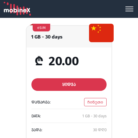
eSIM
1 GB - 30 days
₾
20.00
ᲧᲘᲓᲕᲐ
ᲓᲐᲤᲐᲠᲕᲐ:
ჩინეთი
DATA:
1 GB - 30 days
ᲕᲐᲓᲐ:
30 დღე