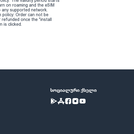
olicy: The validity period starts
urn on roaming and the eSIM
 any supported network.
n policy: Order can not be
r refunded once the "install
 is clicked.
სოციალური ქსელი