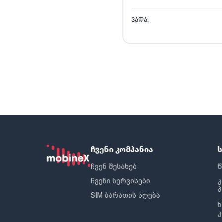
ᲕᲐᲓᲐ:
ჩვენი კომპანია
ჩვენ შესახებ
წ
ჩვენი სერვისები
SIM ბარათის აღება
ხ
კ