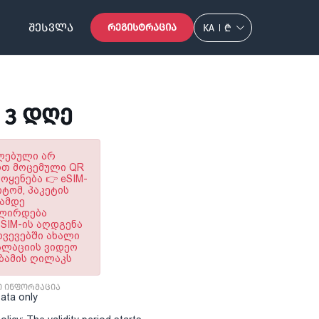
ᲨᲔᲡᲕᲚᲐ
ᲠᲔᲒᲘᲡᲢᲠᲐᲪᲘᲐ
KA
₾
B 3 ᲓᲦᲔ
ულებული არ
ოთ მოცემული QR
ყენება 👉 eSIM-
ტომ, პაკეტის
ნამდე
ალირდება
SIM-ის აღდგენა
ხვევებში ახალი
ტალაციის ვიდეო
აბამის ღილაკს
ი ინფორმაცია
Data only