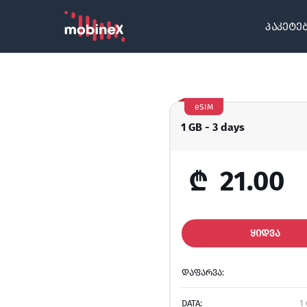
პაკეტე
eSIM
1 GB - 3 days
₾
21.00
ᲧᲘᲓᲕᲐ
ᲓᲐᲤᲐᲠᲕᲐ:
DATA:
1