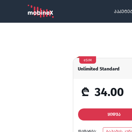
პაკეტე
eSIM
Unlimited Standard
₾
34.00
ᲧᲘᲓᲕᲐ
ᲓᲐᲤᲐᲠᲕᲐ:
ბაჰამის კუ