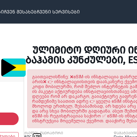
ბი
ჩვენ შესახებ
ჩვენი სერვისები
ᲣᲚᲘᲛᲘᲢᲝ ᲓᲦᲘᲣᲠᲘ ᲘᲜ
ᲑᲐᲰᲐᲛᲘᲡ ᲙᲣᲜᲫᲣᲚᲔᲑᲘ, ES
გაითვალისწინე: ❌eSIM-ის ინსტალაცია დასრ
არის❌ 👉 ინსტალაციისთვის დაასკანერე ქვემ
კოდი მობილურში, რომ შეძლო ინტერნეტის გამო
ის პაკეტი აქტიურდება ინსტალაციისთანავე ამი
დღეები რომ არ დაკარგო, გაიაქტიურე გაფრე
რამდენიმე საათით ადრე 👉 ყველა eSIM ინსტ
მხოლოდ ერთხელ, შესაბამისად, არ ხდება არც 
და არც სხვა მობილურში გადატანა. ასეთ შემთ
eSIM-ის რეგისტრაციაა საჭირო ✅ eSIM-ის ინს
ინსტრუქცია მოცემულია ქვემოთ. დააჭირე შეს
ქსელის ოპერატორი
დამატებით
ნძულები