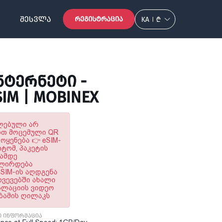
ᲨᲔᲡᲕᲚᲐ
ᲠᲔᲒᲘᲡᲢᲠᲐᲪᲘᲐ
KA
₾
ᲢᲔᲠᲜᲔᲢᲘ -
IM | MOBINEX
ულებული არ
ოთ მოცემული QR
ყენება 👉 eSIM-
ტომ, პაკეტის
ნამდე
ალირდება
SIM-ის აღდგენა
ხვევებში ახალი
ტალაციის ვიდეო
აბამის ღილაკს
ი ინფორმაცია