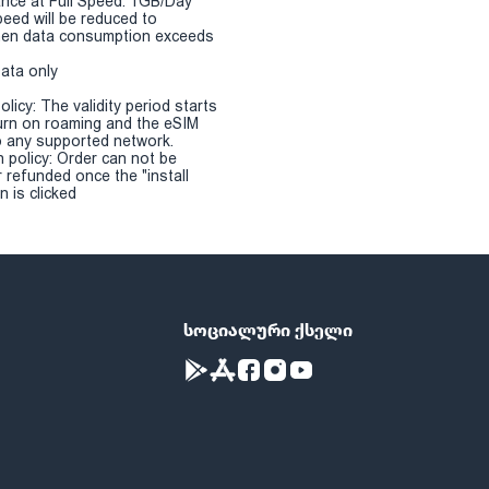
nce at Full Speed: 1GB/Day
eed will be reduced to
en data consumption exceeds
Data only
olicy: The validity period starts
urn on roaming and the eSIM
 any supported network.
n policy: Order can not be
r refunded once the "install
 is clicked
სოციალური ქსელი