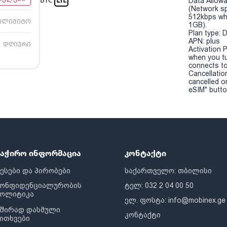
BTC
LTE
Data Allowa
(Network sp
512kbps wh
ულიმიტო
1GB).
Plan type: 
APN: plus
დღიური
Activation P
when you t
connects to
Cancellatio
cancelled o
eSIM" button
საჭირო ინფორმაცია
კონტაქტი
ესები და პირობები
საქართველო: თბილისი
კონფიდენციალურობის
ტელ: 032 2 04 00 50
პოლიტიკა
ელ. ფოსტა:
info@mobinex.ge
შირად დასმული
კონტაქტი
ითხვები