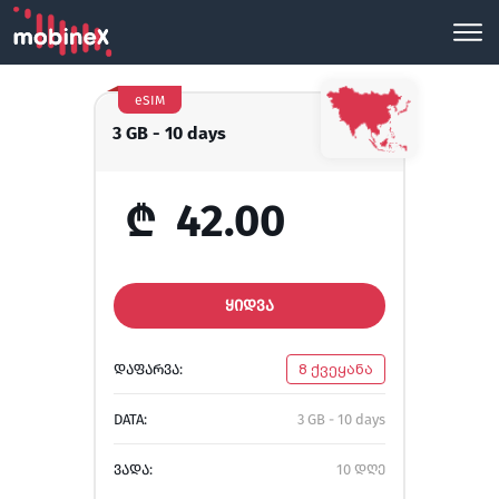
eSIM
3 GB - 10 days
₾
42.00
ᲧᲘᲓᲕᲐ
ᲓᲐᲤᲐᲠᲕᲐ:
8 ქვეყანა
DATA:
3 GB - 10 days
ᲕᲐᲓᲐ:
10 დღე