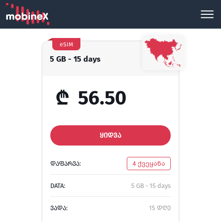
eSIM
5 GB - 15 days
₾
56.50
ᲧᲘᲓᲕᲐ
ᲓᲐᲤᲐᲠᲕᲐ:
4 ქვეყანა
DATA:
5 GB - 15 days
ᲕᲐᲓᲐ:
15 დღე