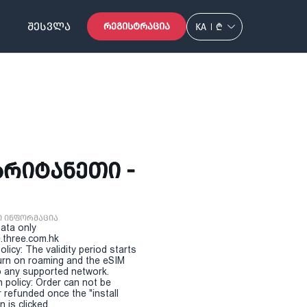
ᲨᲔᲡᲕᲚᲐ
ᲠᲔᲒᲘᲡᲢᲠᲐᲪᲘᲐ
KA
₾
ᲑᲠᲘᲢᲐᲜᲔᲗᲘ -
ი ინფორმაცია
Data only
.three.com.hk
olicy: The validity period starts
urn on roaming and the eSIM
 any supported network.
n policy: Order can not be
r refunded once the "install
 is clicked.