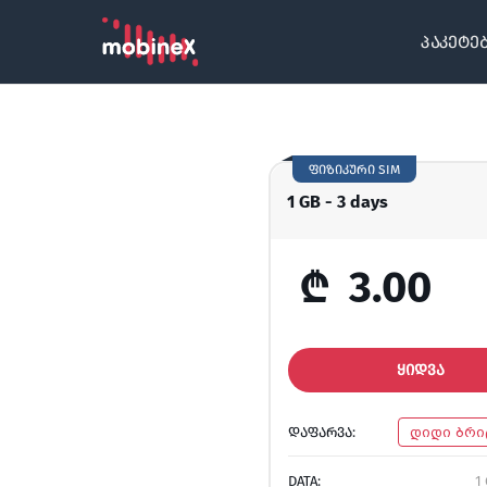
პაკეტე
ფიზიკური SIM
1 GB - 3 days
₾
3.00
ᲧᲘᲓᲕᲐ
ᲓᲐᲤᲐᲠᲕᲐ:
დიდი ბრი
DATA:
1