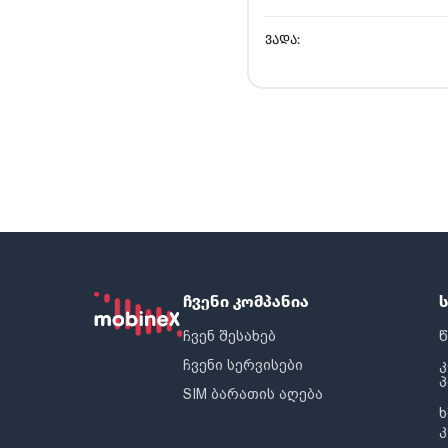
ᲕᲐᲓᲐ:
ჩვენი კომპანია
ჩვენ შესახებ
წ
ჩვენი სერვისები
SIM ბარათის აღება
ხ
კ