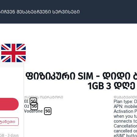
ბი
ჩვენ შესახებ
ჩვენი სერვისები
ᲤᲘᲖᲘᲙᲣᲠᲘ SIM - ᲓᲘᲓᲘ 
1GB 3 ᲓᲦᲔ
ქსელის ოპერატორი
დამატებით
EE
5G
Plan type: 
O2
5G
APN: mobile
Vodafone
5G
Activation P
when you t
connects to
ტანეთი
Cancellatio
cancelled o
 GB - 3 days
eSIM" button