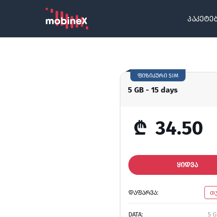
პაკეტე
ფიზიკური SIM
5 GB - 15 days
₾
34.50
ᲧᲘᲓᲕᲐ
ᲓᲐᲤᲐᲠᲕᲐ:
თ
DATA:
5 G