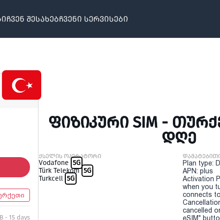
ბი
ჩვენ შესახებ
ჩვენი სერვისები
ᲤᲘᲖᲘᲙᲣᲠᲘ SIM - ᲗᲣᲠᲥᲔ
ᲓᲦᲔ
ქსელის ოპერატორი
დამატებით
Vodafone
5G
Plan type: 
Türk Telekom
5G
APN: plus
Turkcell
5G
Activation P
when you t
connects to
ურქეთი
Cancellatio
cancelled o
B - 15 days
eSIM" button