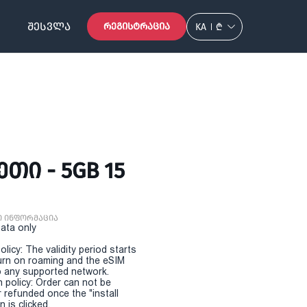
ᲨᲔᲡᲕᲚᲐ
ᲠᲔᲒᲘᲡᲢᲠᲐᲪᲘᲐ
KA
₾
ᲗᲘ - 5GB 15
ი ინფორმაცია
Data only
olicy: The validity period starts
urn on roaming and the eSIM
 any supported network.
n policy: Order can not be
r refunded once the "install
 is clicked.