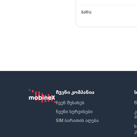
ᲕᲐᲓᲐ:
ჩვენი კომპანია
ჩვენ შესახებ
წ
ჩვენი სერვისები
SIM ბარათის აღება
ხ
კ