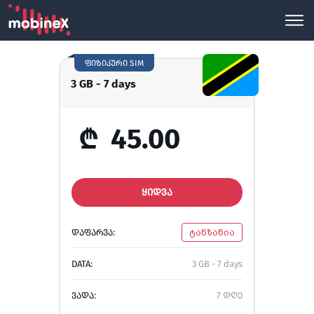
ფიზიკური SIM
3 GB - 7 days
₾
45.00
ᲧᲘᲓᲕᲐ
ᲓᲐᲤᲐᲠᲕᲐ:
ტანზანია
DATA:
3 GB - 7 days
ᲕᲐᲓᲐ:
7 დღე