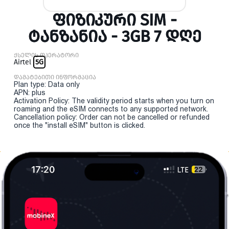
ᲤᲘᲖᲘᲙᲣᲠᲘ SIM -
ᲢᲐᲜᲖᲐᲜᲘᲐ - 3GB 7 ᲓᲦᲔ
ქსელის ოპერატორი
Airtel
5G
დამატებითი ინფორმაცია
Plan type: Data only
APN: plus
Activation Policy: The validity period starts when you turn on
roaming and the eSIM connects to any supported network.
Cancellation policy: Order can not be cancelled or refunded
once the "install eSIM" button is clicked.