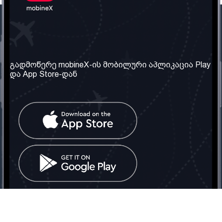
ჩვენი კომპანია
საჭირო ინფორმაცია
ჩვენ შესახებ
წესები და პირობები
გადმოწერე mobineX-ის მობილური აპლიკაცია Play
და App Store-დან
ჩვენი სერვისები
კონფიდენციალურობის
პოლიტიკა
SIM ბარათის აღება
ხშირად დასმული
კითხვები
კონტაქტი
სოციალური ქსელი
საქართველო: თბილისი
ტელ: 032 2 04 00 50
ელ. ფოსტა:
info@mobinex.ge
კონტაქტი