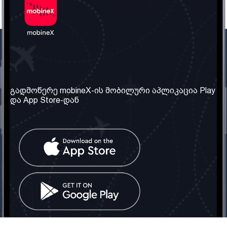
ჩვენი კომპანია
საჭირო ინფორმაცია
ჩვენ შესახებ
წესები და პირობები
გადმოწერე mobineX-ის მობილური აპლიკაცია Play
და App Store-დან
ჩვენი სერვისები
კონფიდენციალურობის
პოლიტიკა
SIM ბარათის აღება
ხშირად დასმული
კითხვები
კონტაქტი
სოციალური ქსელი
საქართველო: თბილისი
ტელ: 032 2 04 00 50
ელ. ფოსტა:
info@mobinex.ge