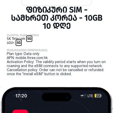
ᲤᲘᲖᲘᲙᲣᲠᲘ SIM -
ᲡᲐᲛᲮᲠᲔᲗ ᲙᲝᲠᲔᲐ - 10GB
10 ᲓᲦᲔ
ქსელის ოპერატორი
SK Telecom
5G
LGU+
5G
დამატებითი ინფორმაცია
Plan type: Data only
APN: mobile.three.com.hk
Activation Policy: The validity period starts when you turn on
roaming and the eSIM connects to any supported network.
Cancellation policy: Order can not be cancelled or refunded
once the "install eSIM" button is clicked.