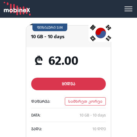
ფიზიკური SIM
10 GB - 10 days
₾
62.00
ᲧᲘᲓᲕᲐ
ᲓᲐᲤᲐᲠᲕᲐ:
სამხრეთ კორეა
DATA:
10 GB - 10 days
ᲕᲐᲓᲐ:
10 დღე