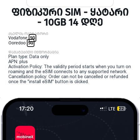
ᲤᲘᲖᲘᲙᲣᲠᲘ SIM - ᲧᲐᲢᲐᲠᲘ
- 10GB 14 ᲓᲦᲔ
ქსელის ოპერატორი
Vodafone
5G
Ooredoo
5G
დამატებითი ინფორმაცია
Plan type: Data only
APN: plus
Activation Policy: The validity period starts when you turn on
roaming and the eSIM connects to any supported network.
Cancellation policy: Order can not be cancelled or refunded
once the "install eSIM" button is clicked.