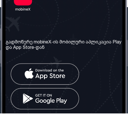
ჩვენი კომპანია
საჭირო ინფორმაცია
ჩვენ შესახებ
წესები და პირობები
გადმოწერე mobineX-ის მობილური აპლიკაცია Play
და App Store-დან
ჩვენი სერვისები
კონფიდენციალურობის
პოლიტიკა
SIM ბარათის აღება
ხშირად დასმული
კითხვები
კონტაქტი
სოციალური ქსელი
საქართველო: თბილისი
ტელ: 032 2 04 00 50
ელ. ფოსტა:
info@mobinex.ge
კონტაქტი