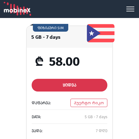
ფიზიკური SIM
5 GB - 7 days
₾
58.00
ᲧᲘᲓᲕᲐ
ᲓᲐᲤᲐᲠᲕᲐ:
პუერტო რიკო
DATA:
5 GB - 7 days
ᲕᲐᲓᲐ:
7 დღე