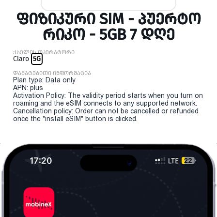
ᲤᲘᲖᲘᲙᲣᲠᲘ SIM - ᲞᲣᲔᲠᲢᲝ
ᲠᲘᲙᲝ - 5GB 7 ᲓᲦᲔ
ქსელის ოპერატორი
Claro
5G
დამატებითი ინფორმაცია
Plan type: Data only
APN: plus
Activation Policy: The validity period starts when you turn on
roaming and the eSIM connects to any supported network.
Cancellation policy: Order can not be cancelled or refunded
once the "install eSIM" button is clicked.