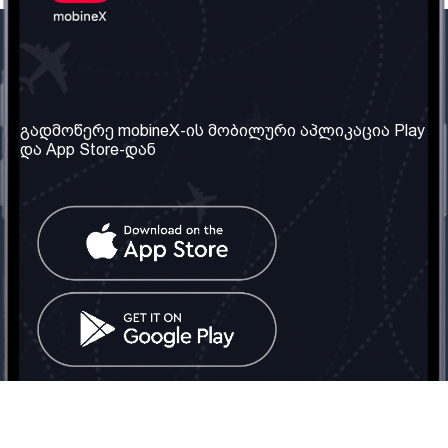
ჩვენი კომპანია
საჭირო ინფორმაცია
ჩვენ შესახებ
წესები და პირობები
გადმოწერე mobineX-ის მობილური აპლიკაცია Play
და App Store-დან
ჩვენი სერვისები
კონფიდენციალურობის
პოლიტიკა
SIM ბარათის აღება
ხშირად დასმული
კითხვები
კონტაქტი
სოციალური ქსელი
საქართველო: თბილისი
ტელ: 032 2 04 00 50
ელ. ფოსტა:
info@mobinex.ge
კონტაქტი