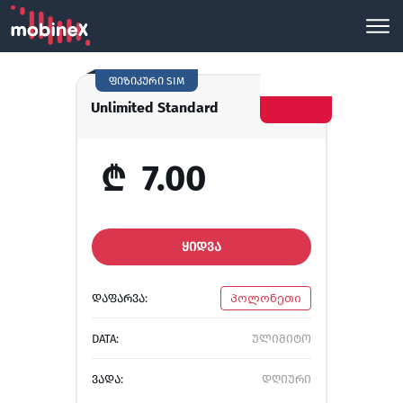
ფიზიკური SIM
Unlimited Standard
₾
7.00
ᲧᲘᲓᲕᲐ
ᲓᲐᲤᲐᲠᲕᲐ:
პოლონეთი
DATA:
ულიმიტო
ᲕᲐᲓᲐ:
დღიური