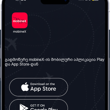
ჩვენი კომპანია
საჭირო ინფორმაცია
ჩვენ შესახებ
წესები და პირობები
გადმოწერე mobineX-ის მობილური აპლიკაცია Play
და App Store-დან
ჩვენი სერვისები
კონფიდენციალურობის
პოლიტიკა
SIM ბარათის აღება
ხშირად დასმული
კითხვები
კონტაქტი
სოციალური ქსელი
საქართველო: თბილისი
ტელ: 032 2 04 00 50