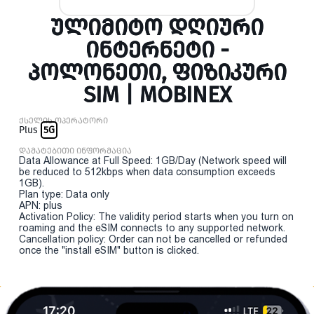
ᲣᲚᲘᲛᲘᲢᲝ ᲓᲦᲘᲣᲠᲘ
ᲘᲜᲢᲔᲠᲜᲔᲢᲘ -
ᲞᲝᲚᲝᲜᲔᲗᲘ, ᲤᲘᲖᲘᲙᲣᲠᲘ
SIM | MOBINEX
ქსელის ოპერატორი
Plus
5G
დამატებითი ინფორმაცია
Data Allowance at Full Speed: 1GB/Day (Network speed will
be reduced to 512kbps when data consumption exceeds
1GB).
Plan type: Data only
APN: plus
Activation Policy: The validity period starts when you turn on
roaming and the eSIM connects to any supported network.
Cancellation policy: Order can not be cancelled or refunded
once the "install eSIM" button is clicked.