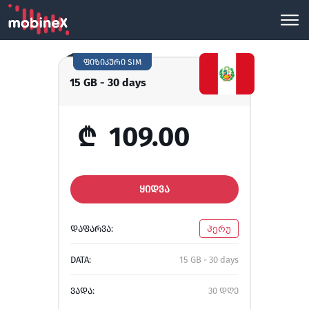
ფიზიკური SIM
15 GB - 30 days
₾
109.00
ᲧᲘᲓᲕᲐ
ᲓᲐᲤᲐᲠᲕᲐ:
პერუ
DATA:
15 GB - 30 days
ᲕᲐᲓᲐ:
30 დღე