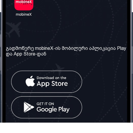
ჩვენი კომპანია
საჭირო ინფორმაცია
ჩვენ შესახებ
წესები და პირობები
გადმოწერე mobineX-ის მობილური აპლიკაცია Play
და App Store-დან
ჩვენი სერვისები
კონფიდენციალურობის
პოლიტიკა
SIM ბარათის აღება
ხშირად დასმული
კითხვები
კონტაქტი
სოციალური ქსელი
საქართველო: თბილისი
ტელ: 032 2 04 00 50
ელ. ფოსტა:
info@mobinex.ge
კონტაქტი