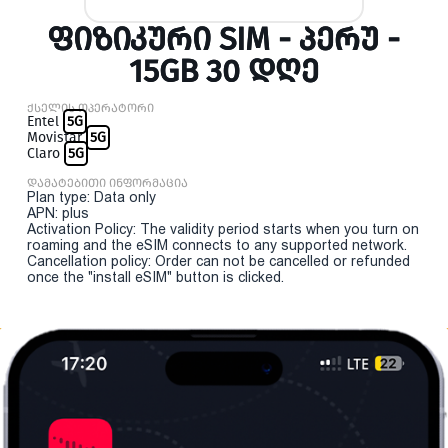
ᲤᲘᲖᲘᲙᲣᲠᲘ SIM - ᲞᲔᲠᲣ -
15GB 30 ᲓᲦᲔ
ქსელის ოპერატორი
Entel
5G
Movistar
5G
Claro
5G
დამატებითი ინფორმაცია
Plan type: Data only
APN: plus
Activation Policy: The validity period starts when you turn on
roaming and the eSIM connects to any supported network.
Cancellation policy: Order can not be cancelled or refunded
once the "install eSIM" button is clicked.