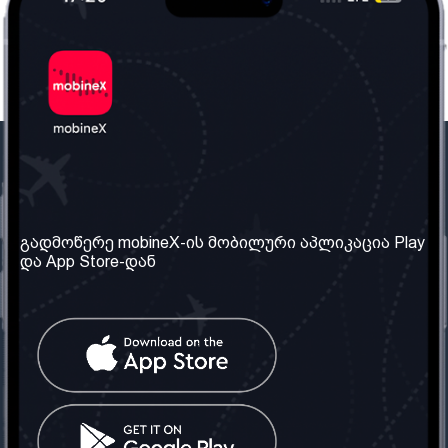
ჩვენი კომპანია
საჭირო ინფორმაცია
ჩვენ შესახებ
წესები და პირობები
გადმოწერე mobineX-ის მობილური აპლიკაცია Play
და App Store-დან
ჩვენი სერვისები
კონფიდენციალურობის
პოლიტიკა
SIM ბარათის აღება
ხშირად დასმული
კითხვები
კონტაქტი
სოციალური ქსელი
საქართველო: თბილისი
ტელ: 032 2 04 00 50