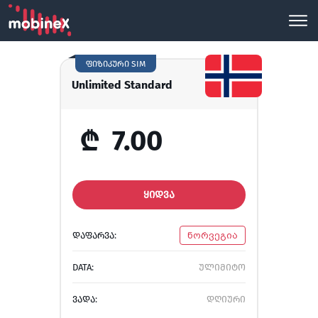
ფიზიკური SIM
Unlimited Standard
₾
7.00
ᲧᲘᲓᲕᲐ
ᲓᲐᲤᲐᲠᲕᲐ:
ნორვეგია
DATA:
ულიმიტო
ᲕᲐᲓᲐ:
დღიური