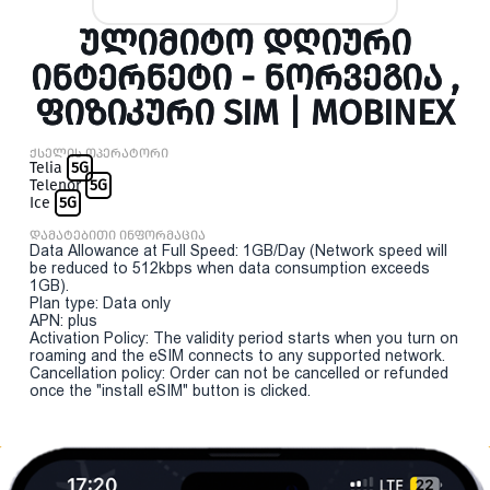
ᲣᲚᲘᲛᲘᲢᲝ ᲓᲦᲘᲣᲠᲘ
ᲘᲜᲢᲔᲠᲜᲔᲢᲘ - ᲜᲝᲠᲕᲔᲒᲘᲐ ,
ᲤᲘᲖᲘᲙᲣᲠᲘ SIM | MOBINEX
ქსელის ოპერატორი
Telia
5G
Telenor
5G
Ice
5G
დამატებითი ინფორმაცია
Data Allowance at Full Speed: 1GB/Day (Network speed will
be reduced to 512kbps when data consumption exceeds
1GB).
Plan type: Data only
APN: plus
Activation Policy: The validity period starts when you turn on
roaming and the eSIM connects to any supported network.
Cancellation policy: Order can not be cancelled or refunded
once the "install eSIM" button is clicked.