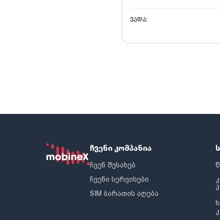
ᲕᲐᲓᲐ:
ჩვენი კომპანია
ჩვენ შესახებ
წ
ჩვენი სერვისები
SIM ბარათის აღება
ხ
კ