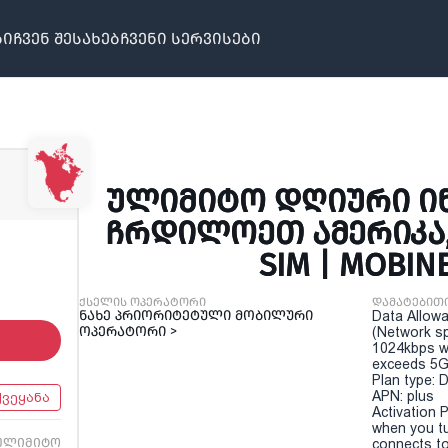
ბი
ჩვენ შესახებ
ჩვენი სერვისები
ᲣᲚᲘᲛᲘᲢᲝ ᲓᲦᲘᲣᲠᲘ ᲘᲜ
ᲩᲠᲓᲘᲚᲝᲔᲗ ᲐᲛᲔᲠᲘᲙᲐ,
SIM | MOBIN
ქსელის ოპერატორი
დამატებით
ნახე პრიორიტეტული მობილური
Data Allowa
ოპერატორი >
(Network sp
1024kbps w
exceeds 5G
Plan type: 
APN: plus
ქვეყანა
Activation P
when you t
ულიმიტო
connects to