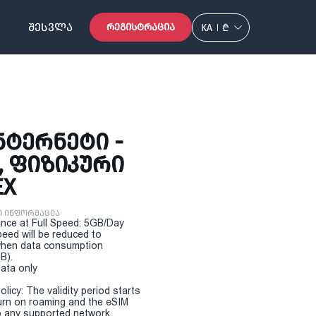
ᲨᲔᲡᲕᲚᲐ
ᲠᲔᲒᲘᲡᲢᲠᲐᲪᲘᲐ
KA
₾
ᲢᲔᲠᲜᲔᲢᲘ -
 ᲤᲘᲖᲘᲙᲣᲠᲘ
EX
ი ინფორმაცია
nce at Full Speed: 5GB/Day
eed will be reduced to
hen data consumption
B).
Data only
olicy: The validity period starts
urn on roaming and the eSIM
 any supported network.