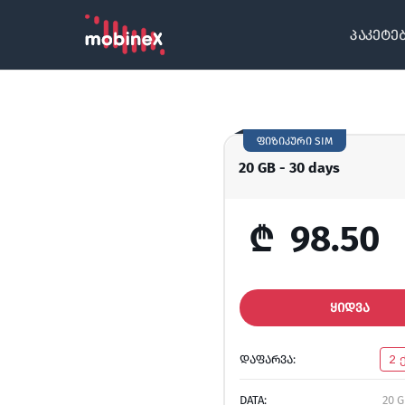
პაკეტე
ფიზიკური SIM
20 GB - 30 days
₾
98.50
ᲧᲘᲓᲕᲐ
ᲓᲐᲤᲐᲠᲕᲐ:
2 
DATA:
20 G