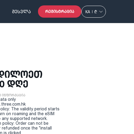
ᲨᲔᲡᲕᲚᲐ
ᲠᲔᲒᲘᲡᲢᲠᲐᲪᲘᲐ
KA
₾
ᲩᲠᲓᲘᲚᲝᲔᲗ
30 ᲓᲦᲔ
ი ინფორმაცია
Data only
.three.com.hk
olicy: The validity period starts
urn on roaming and the eSIM
 any supported network.
n policy: Order can not be
r refunded once the "install
 is clicked.