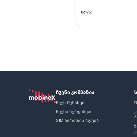
ᲕᲐᲓᲐ:
ჩვენი კომპანია
ჩვენ შესახებ
წ
ჩვენი სერვისები
SIM ბარათის აღება
ხ
კ