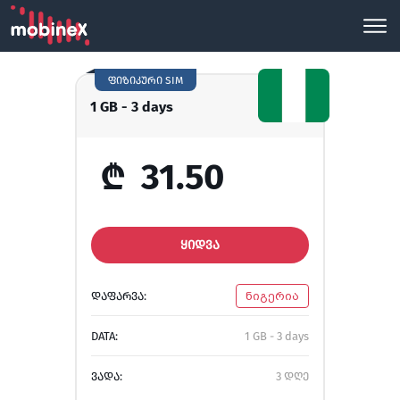
ფიზიკური SIM
1 GB - 3 days
₾
31.50
ᲧᲘᲓᲕᲐ
ᲓᲐᲤᲐᲠᲕᲐ:
ნიგერია
DATA:
1 GB - 3 days
ᲕᲐᲓᲐ:
3 დღე