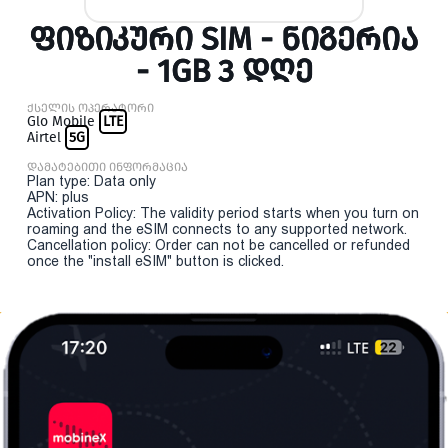
ᲤᲘᲖᲘᲙᲣᲠᲘ SIM - ᲜᲘᲒᲔᲠᲘᲐ
- 1GB 3 ᲓᲦᲔ
ქსელის ოპერატორი
Glo Mobile
LTE
Airtel
5G
დამატებითი ინფორმაცია
Plan type: Data only
APN: plus
Activation Policy: The validity period starts when you turn on
roaming and the eSIM connects to any supported network.
Cancellation policy: Order can not be cancelled or refunded
once the "install eSIM" button is clicked.