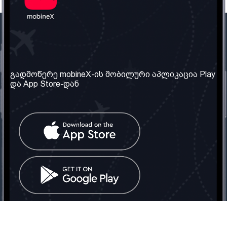
ჩვენი კომპანია
საჭირო ინფორმაცია
ჩვენ შესახებ
წესები და პირობები
გადმოწერე mobineX-ის მობილური აპლიკაცია Play
და App Store-დან
ჩვენი სერვისები
კონფიდენციალურობის
პოლიტიკა
SIM ბარათის აღება
ხშირად დასმული
კითხვები
კონტაქტი
სოციალური ქსელი
საქართველო: თბილისი
ტელ: 032 2 04 00 50
ელ. ფოსტა:
info@mobinex.ge
კონტაქტი