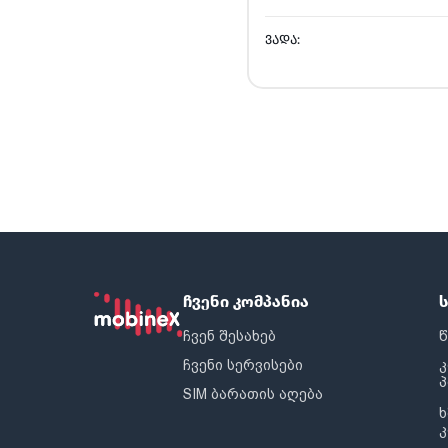
ᲕᲐᲓᲐ:
ჩვენი კომპანია
ჩვენ შესახებ
წ
ჩვენი სერვისები
SIM ბარათის აღება
ხ
კ