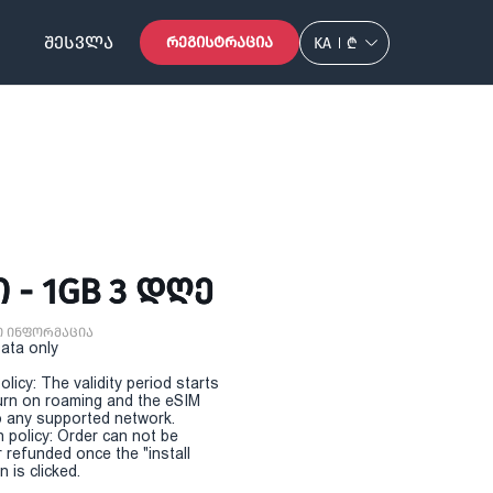
ᲨᲔᲡᲕᲚᲐ
ᲠᲔᲒᲘᲡᲢᲠᲐᲪᲘᲐ
KA
₾
 - 1GB 3 ᲓᲦᲔ
ი ინფორმაცია
Data only
olicy: The validity period starts
urn on roaming and the eSIM
 any supported network.
n policy: Order can not be
r refunded once the "install
 is clicked.