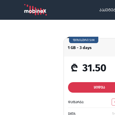
პაკეტე
ფიზიკური SIM
1 GB - 3 days
₾
31.50
ᲧᲘᲓᲕᲐ
ᲓᲐᲤᲐᲠᲕᲐ:
DATA:
1