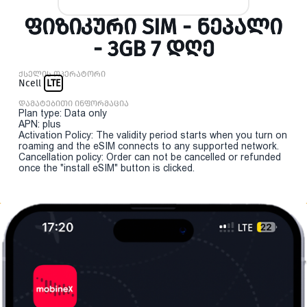
ᲤᲘᲖᲘᲙᲣᲠᲘ SIM - ᲜᲔᲞᲐᲚᲘ
- 3GB 7 ᲓᲦᲔ
ქსელის ოპერატორი
Ncell
LTE
დამატებითი ინფორმაცია
Plan type: Data only
APN: plus
Activation Policy: The validity period starts when you turn on
roaming and the eSIM connects to any supported network.
Cancellation policy: Order can not be cancelled or refunded
once the "install eSIM" button is clicked.