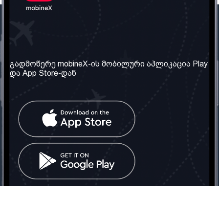
ჩვენი კომპანია
საჭირო ინფორმაცია
ჩვენ შესახებ
წესები და პირობები
გადმოწერე mobineX-ის მობილური აპლიკაცია Play
და App Store-დან
ჩვენი სერვისები
კონფიდენციალურობის
პოლიტიკა
SIM ბარათის აღება
ხშირად დასმული
კითხვები
კონტაქტი
სოციალური ქსელი
საქართველო: თბილისი
ტელ: 032 2 04 00 50
ელ. ფოსტა:
info@mobinex.ge
კონტაქტი