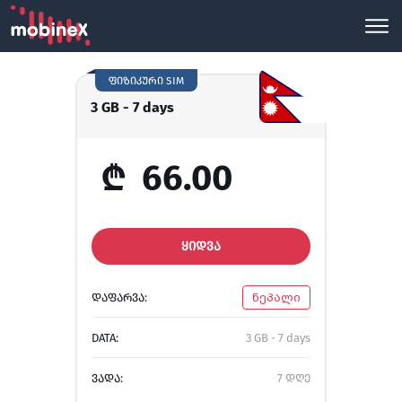
ფიზიკური SIM
3 GB - 7 days
₾
66.00
ᲧᲘᲓᲕᲐ
ᲓᲐᲤᲐᲠᲕᲐ:
ნეპალი
DATA:
3 GB - 7 days
ᲕᲐᲓᲐ:
7 დღე