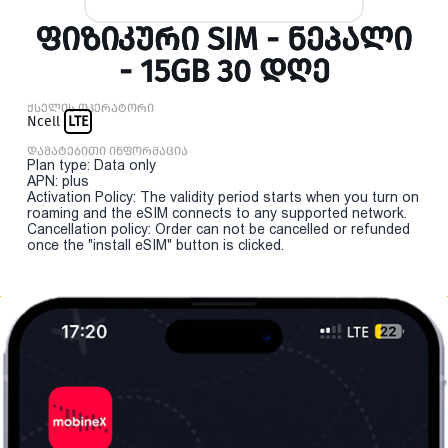
ᲤᲘᲖᲘᲙᲣᲠᲘ SIM - ᲜᲔᲞᲐᲚᲘ
- 15GB 30 ᲓᲦᲔ
ქსელის ოპერატორი
Ncell
LTE
დამატებითი ინფორმაცია
Plan type: Data only
APN: plus
Activation Policy: The validity period starts when you turn on
roaming and the eSIM connects to any supported network.
Cancellation policy: Order can not be cancelled or refunded
once the "install eSIM" button is clicked.