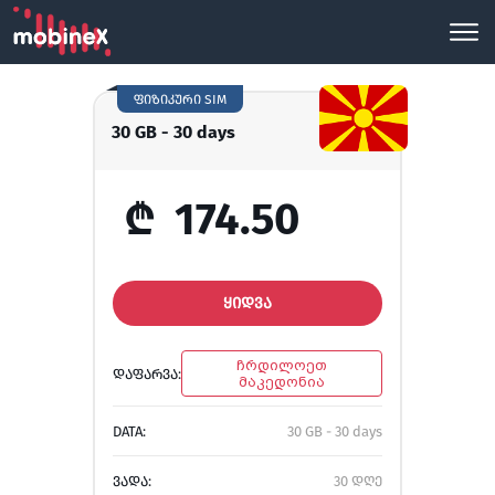
ფიზიკური SIM
30 GB - 30 days
₾
174.50
ᲧᲘᲓᲕᲐ
ჩრდილოეთ
ᲓᲐᲤᲐᲠᲕᲐ:
მაკედონია
DATA:
30 GB - 30 days
ᲕᲐᲓᲐ:
30 დღე