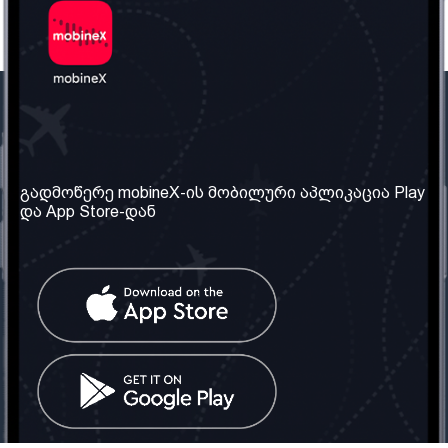
ჩვენი კომპანია
საჭირო ინფორმაცია
ჩვენ შესახებ
წესები და პირობები
გადმოწერე mobineX-ის მობილური აპლიკაცია Play
და App Store-დან
ჩვენი სერვისები
კონფიდენციალურობის
პოლიტიკა
SIM ბარათის აღება
ხშირად დასმული
კითხვები
კონტაქტი
სოციალური ქსელი
საქართველო: თბილისი
ტელ: 032 2 04 00 50
ელ. ფოსტა:
info@mobinex.ge