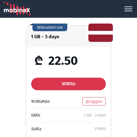
ფიზიკური SIM
1 GB - 3 days
₾
22.50
ᲧᲘᲓᲕᲐ
ᲓᲐᲤᲐᲠᲕᲐ:
ლატვია
DATA:
1 GB - 3 days
ᲕᲐᲓᲐ:
3 დღე