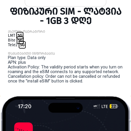
ᲤᲘᲖᲘᲙᲣᲠᲘ SIM - ᲚᲐᲢᲕᲘᲐ
- 1GB 3 ᲓᲦᲔ
ქსელის ოპერატორი
LMT
5G
Bite
5G
Tele2
5G
დამატებითი ინფორმაცია
Plan type: Data only
APN: plus
Activation Policy: The validity period starts when you turn on
roaming and the eSIM connects to any supported network.
Cancellation policy: Order can not be cancelled or refunded
once the "install eSIM" button is clicked.