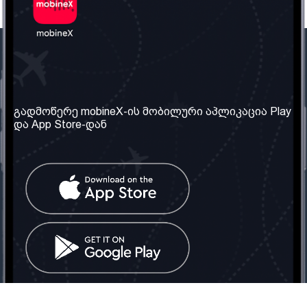
ჩვენი კომპანია
საჭირო ინფორმაცია
ჩვენ შესახებ
წესები და პირობები
გადმოწერე mobineX-ის მობილური აპლიკაცია Play
და App Store-დან
ჩვენი სერვისები
კონფიდენციალურობის
პოლიტიკა
SIM ბარათის აღება
ხშირად დასმული
კითხვები
კონტაქტი
სოციალური ქსელი
საქართველო: თბილისი
ტელ: 032 2 04 00 50
ელ. ფოსტა:
info@mobinex.ge
კონტაქტი