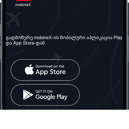
ჩვენი კომპანია
საჭირო ინფორმაცია
ჩვენ შესახებ
წესები და პირობები
გადმოწერე mobineX-ის მობილური აპლიკაცია Play
და App Store-დან
ჩვენი სერვისები
კონფიდენციალურობის
პოლიტიკა
SIM ბარათის აღება
ხშირად დასმული
კითხვები
კონტაქტი
სოციალური ქსელი
საქართველო: თბილისი
ტელ: 032 2 04 00 50
ელ. ფოსტა:
info@mobinex.ge
კონტაქტი