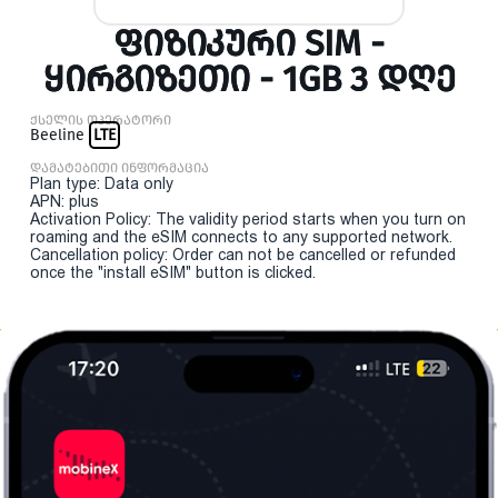
ᲤᲘᲖᲘᲙᲣᲠᲘ SIM -
ᲧᲘᲠᲒᲘᲖᲔᲗᲘ - 1GB 3 ᲓᲦᲔ
ქსელის ოპერატორი
Beeline
LTE
დამატებითი ინფორმაცია
Plan type: Data only
APN: plus
Activation Policy: The validity period starts when you turn on
roaming and the eSIM connects to any supported network.
Cancellation policy: Order can not be cancelled or refunded
once the "install eSIM" button is clicked.