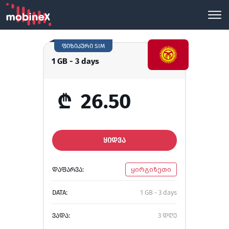
ფიზიკური SIM
1 GB - 3 days
₾
26.50
ᲧᲘᲓᲕᲐ
ᲓᲐᲤᲐᲠᲕᲐ:
ყირგიზეთი
DATA:
1 GB - 3 days
ᲕᲐᲓᲐ:
3 დღე