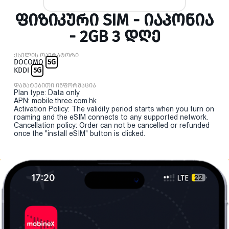
ᲤᲘᲖᲘᲙᲣᲠᲘ SIM - ᲘᲐᲞᲝᲜᲘᲐ
- 2GB 3 ᲓᲦᲔ
ქსელის ოპერატორი
DOCOMO
5G
KDDI
5G
დამატებითი ინფორმაცია
Plan type: Data only
APN: mobile.three.com.hk
Activation Policy: The validity period starts when you turn on
roaming and the eSIM connects to any supported network.
Cancellation policy: Order can not be cancelled or refunded
once the "install eSIM" button is clicked.