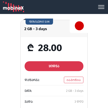
ფიზიკური SIM
2 GB - 3 days
₾
28.00
ᲧᲘᲓᲕᲐ
ᲓᲐᲤᲐᲠᲕᲐ:
იაპონია
DATA:
2 GB - 3 days
ᲕᲐᲓᲐ:
3 დღე