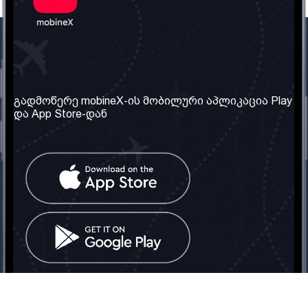
ჩვენი კომპანია
საჭირო ინფორმაცია
ჩვენ შესახებ
წესები და პირობები
გადმოწერე mobineX-ის მობილური აპლიკაცია Play
და App Store-დან
ჩვენი სერვისები
კონფიდენციალურობის
პოლიტიკა
SIM ბარათის აღება
ხშირად დასმული
კითხვები
კონტაქტი
სოციალური ქსელი
საქართველო: თბილისი
ტელ: 032 2 04 00 50
ელ. ფოსტა:
info@mobinex.ge
კონტაქტი