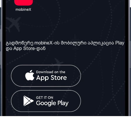
ჩვენი კომპანია
საჭირო ინფორმაცია
ჩვენ შესახებ
წესები და პირობები
გადმოწერე mobineX-ის მობილური აპლიკაცია Play
და App Store-დან
ჩვენი სერვისები
კონფიდენციალურობის
პოლიტიკა
SIM ბარათის აღება
ხშირად დასმული
კითხვები
კონტაქტი
სოციალური ქსელი
საქართველო: თბილისი
ტელ: 032 2 04 00 50
ელ. ფოსტა:
info@mobinex.ge
კონტაქტი