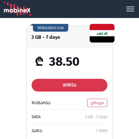
ფიზიკური SIM
3 GB - 7 days
₾
38.50
ᲧᲘᲓᲕᲐ
ᲓᲐᲤᲐᲠᲕᲐ:
ერაყი
DATA:
3 GB - 7 days
ᲕᲐᲓᲐ:
7 დღე