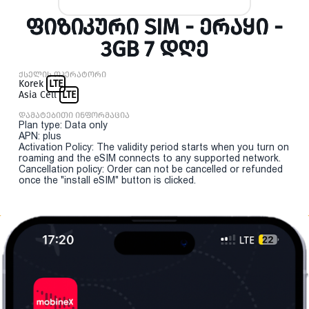
ᲤᲘᲖᲘᲙᲣᲠᲘ SIM - ᲔᲠᲐᲧᲘ -
3GB 7 ᲓᲦᲔ
ქსელის ოპერატორი
Korek
LTE
Asia Cell
LTE
დამატებითი ინფორმაცია
Plan type: Data only
APN: plus
Activation Policy: The validity period starts when you turn on
roaming and the eSIM connects to any supported network.
Cancellation policy: Order can not be cancelled or refunded
once the "install eSIM" button is clicked.