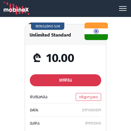
ფიზიკური SIM
Unlimited Standard
₾
10.00
ᲧᲘᲓᲕᲐ
ᲓᲐᲤᲐᲠᲕᲐ:
ინდოეთი
DATA:
ულიმიტო
ᲕᲐᲓᲐ:
დღიური