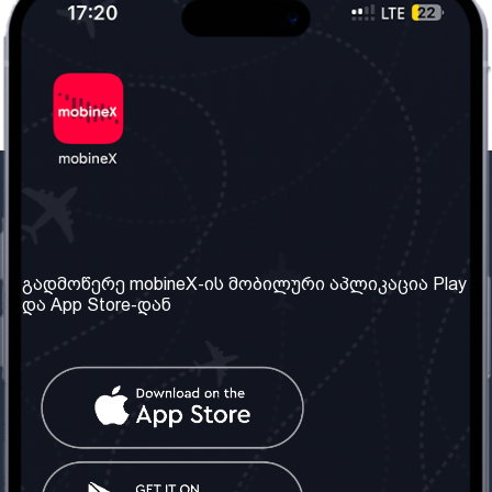
ჩვენი კომპანია
საჭირო ინფორმაცია
ჩვენ შესახებ
წესები და პირობები
გადმოწერე mobineX-ის მობილური აპლიკაცია Play
და App Store-დან
ჩვენი სერვისები
კონფიდენციალურობის
პოლიტიკა
SIM ბარათის აღება
ხშირად დასმული
კითხვები
კონტაქტი
სოციალური ქსელი
საქართველო: თბილისი