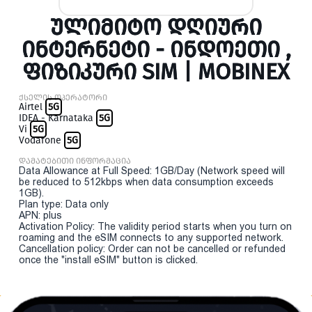
ᲣᲚᲘᲛᲘᲢᲝ ᲓᲦᲘᲣᲠᲘ
ᲘᲜᲢᲔᲠᲜᲔᲢᲘ - ᲘᲜᲓᲝᲔᲗᲘ ,
ᲤᲘᲖᲘᲙᲣᲠᲘ SIM | MOBINEX
ქსელის ოპერატორი
Airtel
5G
IDEA - Karnataka
5G
Vi
5G
Vodafone
5G
დამატებითი ინფორმაცია
Data Allowance at Full Speed: 1GB/Day (Network speed will
be reduced to 512kbps when data consumption exceeds
1GB).
Plan type: Data only
APN: plus
Activation Policy: The validity period starts when you turn on
roaming and the eSIM connects to any supported network.
Cancellation policy: Order can not be cancelled or refunded
once the "install eSIM" button is clicked.