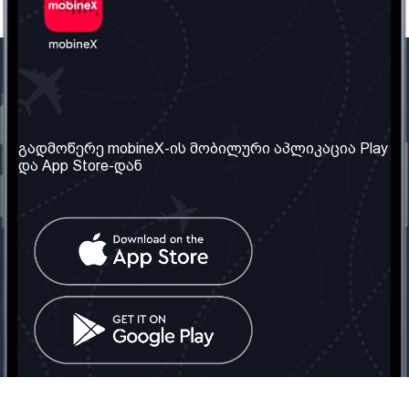
ჩვენი კომპანია
საჭირო ინფორმაცია
ჩვენ შესახებ
წესები და პირობები
გადმოწერე mobineX-ის მობილური აპლიკაცია Play
და App Store-დან
ჩვენი სერვისები
კონფიდენციალურობის
პოლიტიკა
SIM ბარათის აღება
ხშირად დასმული
კითხვები
კონტაქტი
სოციალური ქსელი
საქართველო: თბილისი
ტელ: 032 2 04 00 50
ელ. ფოსტა:
info@mobinex.ge
კონტაქტი