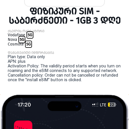
ᲤᲘᲖᲘᲙᲣᲠᲘ SIM -
ᲡᲐᲑᲔᲠᲫᲜᲔᲗᲘ - 1GB 3 ᲓᲦᲔ
ქსელის ოპერატორი
Vodafone
5G
Nova
5G
Cosmote
5G
დამატებითი ინფორმაცია
Plan type: Data only
APN: plus
Activation Policy: The validity period starts when you turn on
roaming and the eSIM connects to any supported network.
Cancellation policy: Order can not be cancelled or refunded
once the "install eSIM" button is clicked.