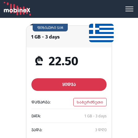
ფიზიკური SIM
1 GB - 3 days
₾
22.50
ᲧᲘᲓᲕᲐ
ᲓᲐᲤᲐᲠᲕᲐ:
საბერძნეთი
DATA:
1 GB - 3 days
ᲕᲐᲓᲐ:
3 დღე