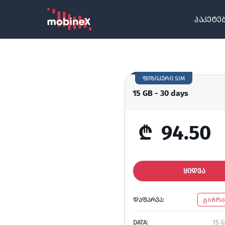
პაკეტე
ფიზიკური SIM
15 GB - 30 days
₾
94.50
ᲧᲘᲓᲕᲐ
ᲓᲐᲤᲐᲠᲕᲐ:
გიბრ
DATA:
15 G