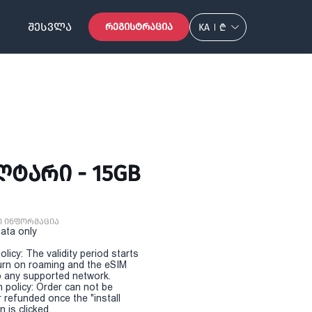
ᲨᲔᲡᲕᲚᲐ
ᲠᲔᲒᲘᲡᲢᲠᲐᲪᲘᲐ
KA
₾
ᲚᲢᲐᲠᲘ - 15GB
ი ინფორმაცია
Data only
olicy: The validity period starts
urn on roaming and the eSIM
 any supported network.
n policy: Order can not be
r refunded once the "install
 is clicked.