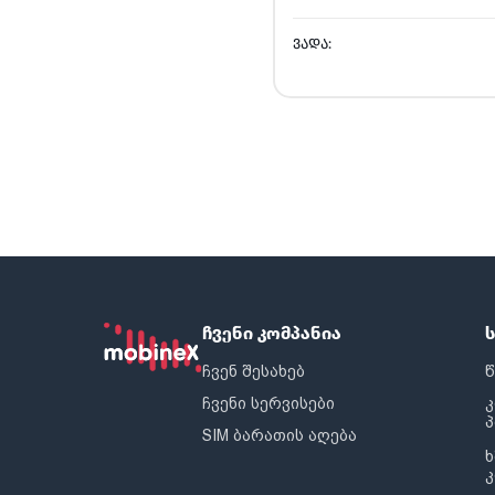
ᲕᲐᲓᲐ:
ჩვენი კომპანია
ჩვენ შესახებ
წ
ჩვენი სერვისები
SIM ბარათის აღება
ხ
კ