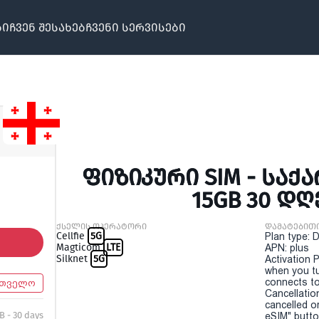
ბი
ჩვენ შესახებ
ჩვენი სერვისები
ᲤᲘᲖᲘᲙᲣᲠᲘ SIM - ᲡᲐᲥ
15GB 30 ᲓᲦ
ქსელის ოპერატორი
დამატებით
Cellfie
5G
Plan type: 
Magticom
LTE
APN: plus
Silknet
5G
Activation P
when you t
connects to
რთველო
Cancellatio
cancelled o
B - 30 days
eSIM" button