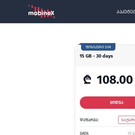
პაკეტე
ფიზიკური SIM
15 GB - 30 days
₾
108.00
ᲧᲘᲓᲕᲐ
ᲓᲐᲤᲐᲠᲕᲐ:
საქა
DATA:
15 G