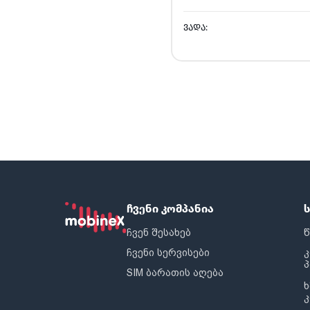
ᲕᲐᲓᲐ:
ჩვენი კომპანია
ჩვენ შესახებ
წ
ჩვენი სერვისები
SIM ბარათის აღება
ხ
კ