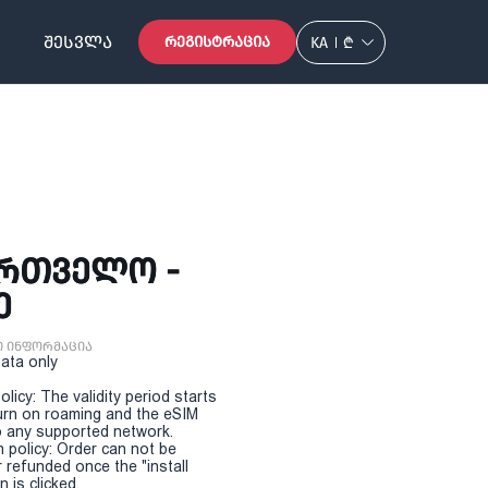
ᲨᲔᲡᲕᲚᲐ
ᲠᲔᲒᲘᲡᲢᲠᲐᲪᲘᲐ
KA
₾
ᲐᲠᲗᲕᲔᲚᲝ -
Ე
ი ინფორმაცია
Data only
olicy: The validity period starts
urn on roaming and the eSIM
 any supported network.
n policy: Order can not be
r refunded once the "install
 is clicked.