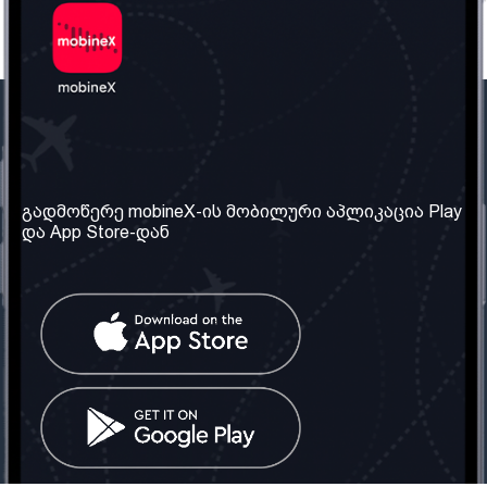
ჩვენი კომპანია
საჭირო ინფორმაცია
ჩვენ შესახებ
წესები და პირობები
გადმოწერე mobineX-ის მობილური აპლიკაცია Play
და App Store-დან
ჩვენი სერვისები
კონფიდენციალურობის
პოლიტიკა
SIM ბარათის აღება
ხშირად დასმული
კითხვები
კონტაქტი
სოციალური ქსელი
საქართველო: თბილისი
ტელ: 032 2 04 00 50
ელ. ფოსტა:
info@mobinex.ge