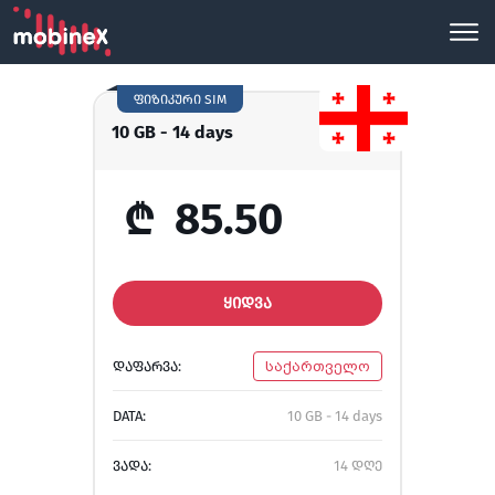
ფიზიკური SIM
10 GB - 14 days
₾
85.50
ᲧᲘᲓᲕᲐ
ᲓᲐᲤᲐᲠᲕᲐ:
საქართველო
DATA:
10 GB - 14 days
ᲕᲐᲓᲐ:
14 დღე