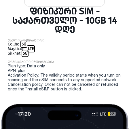
ᲤᲘᲖᲘᲙᲣᲠᲘ SIM -
ᲡᲐᲥᲐᲠᲗᲕᲔᲚᲝ - 10GB 14
ᲓᲦᲔ
ქსელის ოპერატორი
Cellfie
5G
Magticom
LTE
Silknet
5G
დამატებითი ინფორმაცია
Plan type: Data only
APN: plus
Activation Policy: The validity period starts when you turn on
roaming and the eSIM connects to any supported network.
Cancellation policy: Order can not be cancelled or refunded
once the "install eSIM" button is clicked.