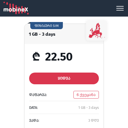
ფიზიკური SIM
1 GB - 3 days
₾
22.50
ᲧᲘᲓᲕᲐ
ᲓᲐᲤᲐᲠᲕᲐ:
6 ქვეყანა
DATA:
1 GB - 3 days
ᲕᲐᲓᲐ:
3 დღე