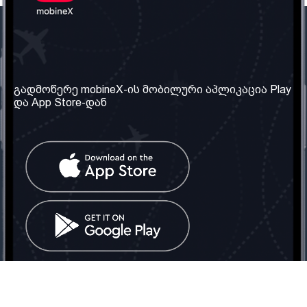
ჩვენი კომპანია
საჭირო ინფორმაცია
ჩვენ შესახებ
წესები და პირობები
გადმოწერე mobineX-ის მობილური აპლიკაცია Play
და App Store-დან
ჩვენი სერვისები
კონფიდენციალურობის
პოლიტიკა
SIM ბარათის აღება
ხშირად დასმული
კითხვები
კონტაქტი
სოციალური ქსელი
საქართველო: თბილისი
ტელ: 032 2 04 00 50
ელ. ფოსტა:
info@mobinex.ge
კონტაქტი