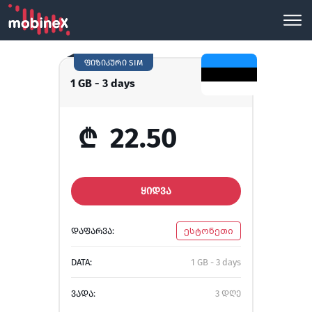
ფიზიკური SIM
1 GB - 3 days
₾
22.50
ᲧᲘᲓᲕᲐ
ᲓᲐᲤᲐᲠᲕᲐ:
ესტონეთი
DATA:
1 GB - 3 days
ᲕᲐᲓᲐ:
3 დღე