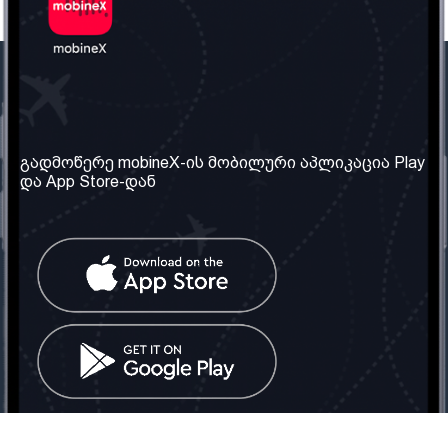
ჩვენი კომპანია
საჭირო ინფორმაცია
ჩვენ შესახებ
წესები და პირობები
გადმოწერე mobineX-ის მობილური აპლიკაცია Play
და App Store-დან
ჩვენი სერვისები
კონფიდენციალურობის
პოლიტიკა
SIM ბარათის აღება
ხშირად დასმული
კითხვები
კონტაქტი
სოციალური ქსელი
საქართველო: თბილისი
ტელ: 032 2 04 00 50
ელ. ფოსტა:
info@mobinex.ge
კონტაქტი