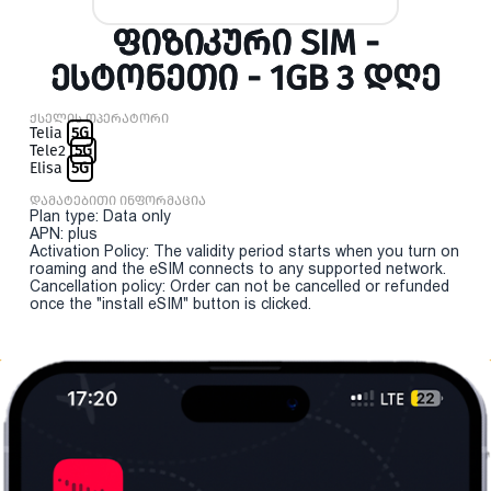
ᲤᲘᲖᲘᲙᲣᲠᲘ SIM -
ᲔᲡᲢᲝᲜᲔᲗᲘ - 1GB 3 ᲓᲦᲔ
ქსელის ოპერატორი
Telia
5G
Tele2
5G
Elisa
5G
დამატებითი ინფორმაცია
Plan type: Data only
APN: plus
Activation Policy: The validity period starts when you turn on
roaming and the eSIM connects to any supported network.
Cancellation policy: Order can not be cancelled or refunded
once the "install eSIM" button is clicked.