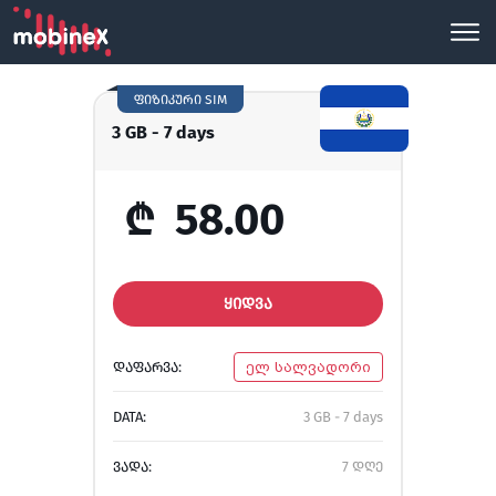
ფიზიკური SIM
3 GB - 7 days
₾
58.00
ᲧᲘᲓᲕᲐ
ᲓᲐᲤᲐᲠᲕᲐ:
ელ სალვადორი
DATA:
3 GB - 7 days
ᲕᲐᲓᲐ:
7 დღე