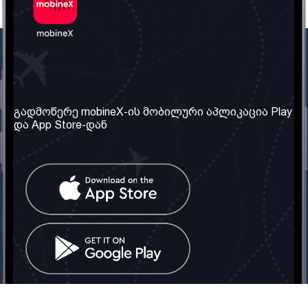
ჩვენი კომპანია
საჭირო ინფორმაცია
ჩვენ შესახებ
წესები და პირობები
გადმოწერე mobineX-ის მობილური აპლიკაცია Play
და App Store-დან
ჩვენი სერვისები
კონფიდენციალურობის
პოლიტიკა
SIM ბარათის აღება
ხშირად დასმული
კითხვები
კონტაქტი
სოციალური ქსელი
საქართველო: თბილისი
ტელ: 032 2 04 00 50
ელ. ფოსტა:
info@mobinex.ge
კონტაქტი