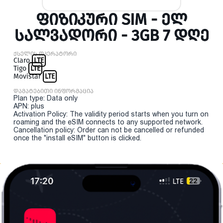
ᲤᲘᲖᲘᲙᲣᲠᲘ SIM - ᲔᲚ
ᲡᲐᲚᲕᲐᲓᲝᲠᲘ - 3GB 7 ᲓᲦᲔ
ქსელის ოპერატორი
Claro
LTE
Tigo
LTE
Movistar
LTE
დამატებითი ინფორმაცია
Plan type: Data only
APN: plus
Activation Policy: The validity period starts when you turn on
roaming and the eSIM connects to any supported network.
Cancellation policy: Order can not be cancelled or refunded
once the "install eSIM" button is clicked.