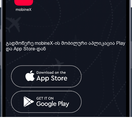
ჩვენი კომპანია
საჭირო ინფორმაცია
ჩვენ შესახებ
წესები და პირობები
გადმოწერე mobineX-ის მობილური აპლიკაცია Play
და App Store-დან
ჩვენი სერვისები
კონფიდენციალურობის
პოლიტიკა
SIM ბარათის აღება
ხშირად დასმული
კითხვები
კონტაქტი
სოციალური ქსელი
საქართველო: თბილისი
ტელ: 032 2 04 00 50
ელ. ფოსტა:
info@mobinex.ge
კონტაქტი