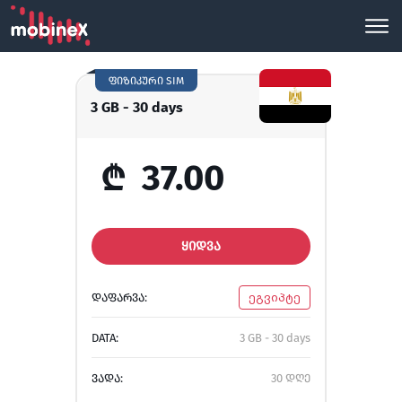
ფიზიკური SIM
3 GB - 30 days
₾
37.00
ᲧᲘᲓᲕᲐ
ᲓᲐᲤᲐᲠᲕᲐ:
ეგვიპტე
DATA:
3 GB - 30 days
ᲕᲐᲓᲐ:
30 დღე