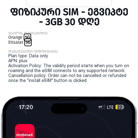
ᲤᲘᲖᲘᲙᲣᲠᲘ SIM - ᲔᲒᲕᲘᲞᲢᲔ
- 3GB 30 ᲓᲦᲔ
ქსელის ოპერატორი
Orange
5G
Etisalat
5G
დამატებითი ინფორმაცია
Plan type: Data only
APN: plus
Activation Policy: The validity period starts when you turn on
roaming and the eSIM connects to any supported network.
Cancellation policy: Order can not be cancelled or refunded
once the "install eSIM" button is clicked.