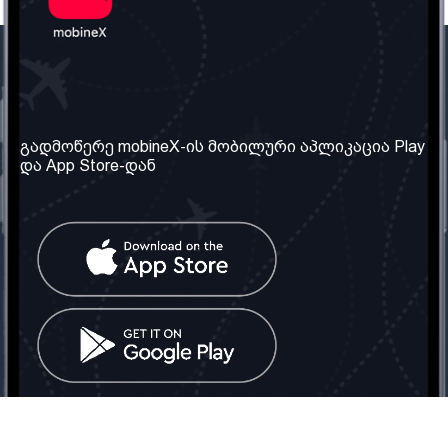
ჩვენი კომპანია
საჭირო ინფორმაცია
ჩვენ შესახებ
წესები და პირობები
გადმოწერე mobineX-ის მობილური აპლიკაცია Play
და App Store-დან
ჩვენი სერვისები
კონფიდენციალურობის
პოლიტიკა
SIM ბარათის აღება
ხშირად დასმული
კითხვები
კონტაქტი
სოციალური ქსელი
საქართველო: თბილისი
ტელ: 032 2 04 00 50
ელ. ფოსტა:
info@mobinex.ge
კონტაქტი