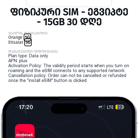
ᲤᲘᲖᲘᲙᲣᲠᲘ SIM - ᲔᲒᲕᲘᲞᲢᲔ
- 15GB 30 ᲓᲦᲔ
ქსელის ოპერატორი
Orange
5G
Etisalat
5G
დამატებითი ინფორმაცია
Plan type: Data only
APN: plus
Activation Policy: The validity period starts when you turn on
roaming and the eSIM connects to any supported network.
Cancellation policy: Order can not be cancelled or refunded
once the "install eSIM" button is clicked.