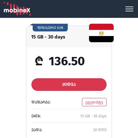
ფიზიკური SIM
15 GB - 30 days
₾
136.50
ᲧᲘᲓᲕᲐ
ᲓᲐᲤᲐᲠᲕᲐ:
ეგვიპტე
DATA:
15 GB - 30 days
ᲕᲐᲓᲐ:
30 დღე