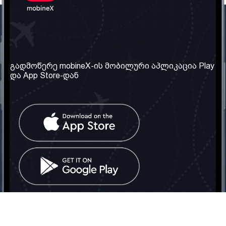
ჩვენი კომპანია
საჭირო ინფორმაცია
ჩვენ შესახებ
წესები და პირობები
გადმოწერე mobineX-ის მობილური აპლიკაცია Play
და App Store-დან
ჩვენი სერვისები
კონფიდენციალურობის
პოლიტიკა
SIM ბარათის აღება
ხშირად დასმული
კითხვები
კონტაქტი
სოციალური ქსელი
საქართველო: თბილისი
ტელ: 032 2 04 00 50
ელ. ფოსტა:
info@mobinex.ge
კონტაქტი