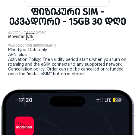
ᲤᲘᲖᲘᲙᲣᲠᲘ SIM -
ᲔᲙᲕᲐᲓᲝᲠᲘ - 15GB 30 ᲓᲦᲔ
ქსელის ოპერატორი
Movistar
LTE
დამატებითი ინფორმაცია
Plan type: Data only
APN: plus
Activation Policy: The validity period starts when you turn on
roaming and the eSIM connects to any supported network.
Cancellation policy: Order can not be cancelled or refunded
once the "install eSIM" button is clicked.