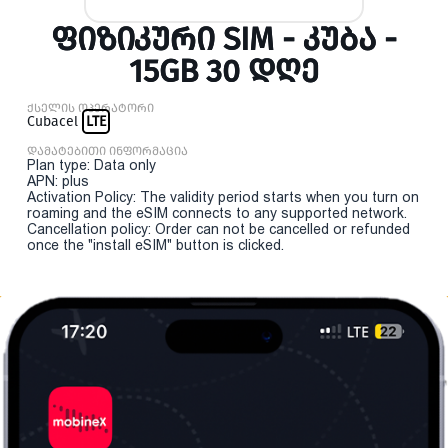
ᲤᲘᲖᲘᲙᲣᲠᲘ SIM - ᲙᲣᲑᲐ -
15GB 30 ᲓᲦᲔ
ქსელის ოპერატორი
Cubacel
LTE
დამატებითი ინფორმაცია
Plan type: Data only
APN: plus
Activation Policy: The validity period starts when you turn on
roaming and the eSIM connects to any supported network.
Cancellation policy: Order can not be cancelled or refunded
once the "install eSIM" button is clicked.