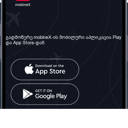
ჩვენი კომპანია
საჭირო ინფორმაცია
ჩვენ შესახებ
წესები და პირობები
გადმოწერე mobineX-ის მობილური აპლიკაცია Play
და App Store-დან
ჩვენი სერვისები
კონფიდენციალურობის
პოლიტიკა
SIM ბარათის აღება
ხშირად დასმული
კითხვები
კონტაქტი
სოციალური ქსელი
საქართველო: თბილისი
ტელ: 032 2 04 00 50
ელ. ფოსტა:
info@mobinex.ge
კონტაქტი