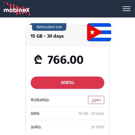
ფიზიკური SIM
15 GB - 30 days
₾
766.00
ᲧᲘᲓᲕᲐ
ᲓᲐᲤᲐᲠᲕᲐ:
კუბა
DATA:
15 GB - 30 days
ᲕᲐᲓᲐ:
30 დღე