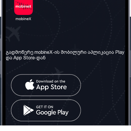
ჩვენი კომპანია
საჭირო ინფორმაცია
ჩვენ შესახებ
წესები და პირობები
გადმოწერე mobineX-ის მობილური აპლიკაცია Play
და App Store-დან
ჩვენი სერვისები
კონფიდენციალურობის
პოლიტიკა
SIM ბარათის აღება
ხშირად დასმული
კითხვები
კონტაქტი
სოციალური ქსელი
საქართველო: თბილისი
ტელ: 032 2 04 00 50
ელ. ფოსტა:
info@mobinex.ge