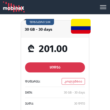
ფიზიკური SIM
30 GB - 30 days
₾
201.00
ᲧᲘᲓᲕᲐ
ᲓᲐᲤᲐᲠᲕᲐ:
კოლუმბია
DATA:
30 GB - 30 days
ᲕᲐᲓᲐ:
30 დღე