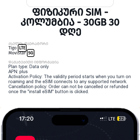
ᲤᲘᲖᲘᲙᲣᲠᲘ SIM -
ᲙᲝᲚᲣᲛᲑᲘᲐ - 30GB 30
ᲓᲦᲔ
ქსელის ოპერატორი
Tigo
LTE
Movistar
5G
დამატებითი ინფორმაცია
Plan type: Data only
APN: plus
Activation Policy: The validity period starts when you turn on
roaming and the eSIM connects to any supported network.
Cancellation policy: Order can not be cancelled or refunded
once the "install eSIM" button is clicked.