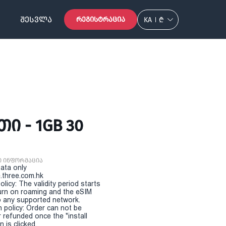
ᲨᲔᲡᲕᲚᲐ
ᲠᲔᲒᲘᲡᲢᲠᲐᲪᲘᲐ
KA
₾
Ი - 1GB 30
ი ინფორმაცია
Data only
.three.com.hk
olicy: The validity period starts
urn on roaming and the eSIM
 any supported network.
n policy: Order can not be
r refunded once the "install
 is clicked.