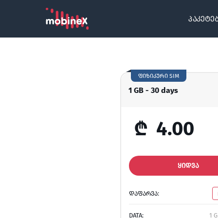
პაკეტე
ფიზიკური SIM
1 GB - 30 days
₾
4.00
ᲧᲘᲓᲕᲐ
ᲓᲐᲤᲐᲠᲕᲐ:
DATA:
1 G