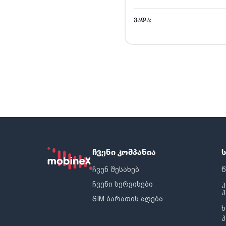
ᲕᲐᲓᲐ:
ჩვენი კომპანია
ჩვენ შესახებ
წ
ჩვენი სერვისები
SIM ბარათის აღება
ხ
კ