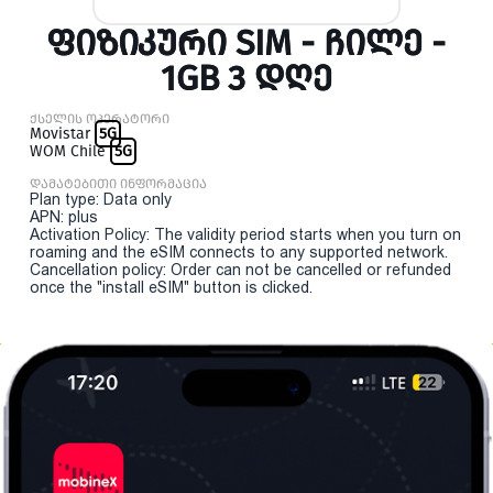
ᲤᲘᲖᲘᲙᲣᲠᲘ SIM - ᲩᲘᲚᲔ -
1GB 3 ᲓᲦᲔ
ქსელის ოპერატორი
Movistar
5G
WOM Chile
5G
დამატებითი ინფორმაცია
Plan type: Data only
APN: plus
Activation Policy: The validity period starts when you turn on
roaming and the eSIM connects to any supported network.
Cancellation policy: Order can not be cancelled or refunded
once the "install eSIM" button is clicked.