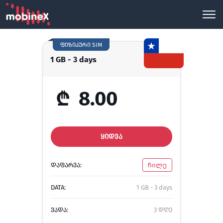
ფიზიკური SIM
1 GB - 3 days
₾
8.00
ᲧᲘᲓᲕᲐ
ᲓᲐᲤᲐᲠᲕᲐ:
ჩილე
DATA:
1 GB - 3 days
ᲕᲐᲓᲐ:
3 დღე