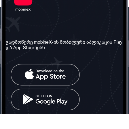
ჩვენი კომპანია
საჭირო ინფორმაცია
ჩვენ შესახებ
წესები და პირობები
გადმოწერე mobineX-ის მობილური აპლიკაცია Play
და App Store-დან
ჩვენი სერვისები
კონფიდენციალურობის
პოლიტიკა
SIM ბარათის აღება
ხშირად დასმული
კითხვები
კონტაქტი
სოციალური ქსელი
საქართველო: თბილისი
ტელ: 032 2 04 00 50
ელ. ფოსტა:
info@mobinex.ge
კონტაქტი